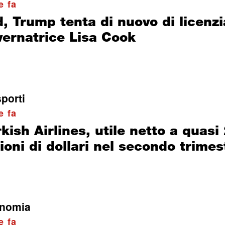
e fa
, Trump tenta di nuovo di licenzi
vernatrice Lisa Cook
porti
e fa
kish Airlines, utile netto a quasi
ioni di dollari nel secondo trime
nomia
e fa