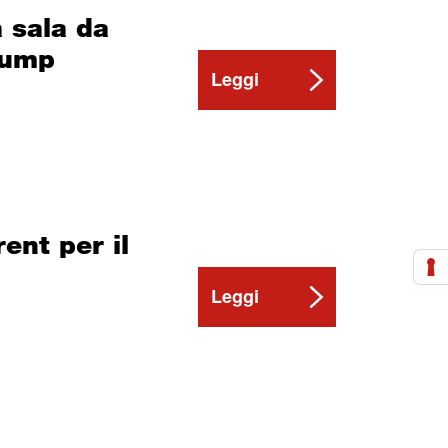
a sala da
rump
Leggi
rent per il
Leggi