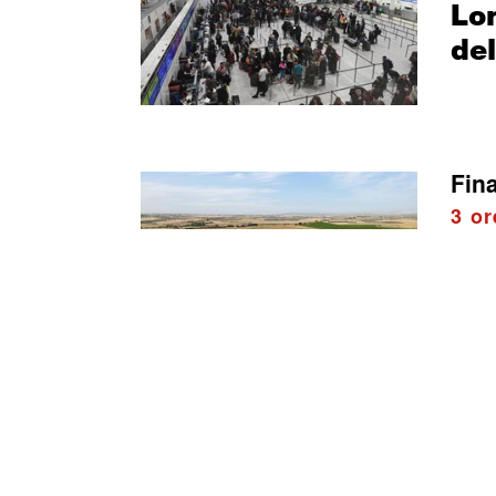
Lon
del
Fin
3 or
PL
del
del
Eco
4 or