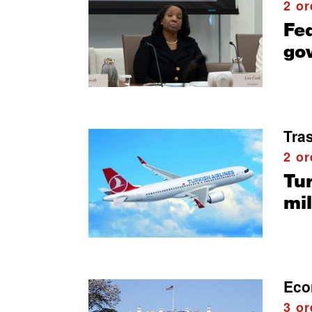
2 or
Fed
go
Tras
2 or
Tur
mil
Eco
3 or