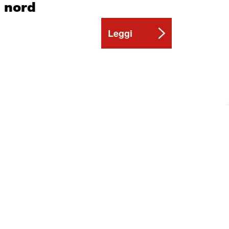
a nord
Leggi
l 26,47%
obiettivo
Leggi