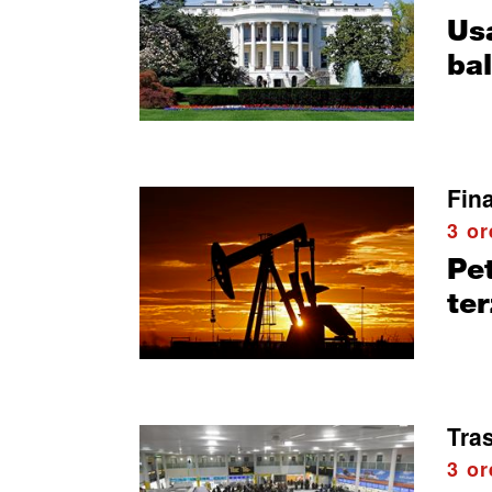
Usa
ba
Fin
3 or
Pet
ter
Tras
3 or