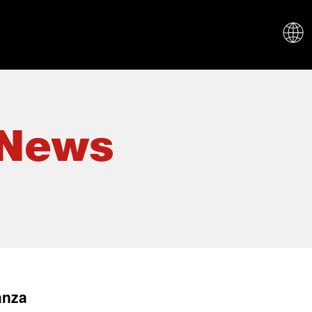
CHI SIAM
 News
anza