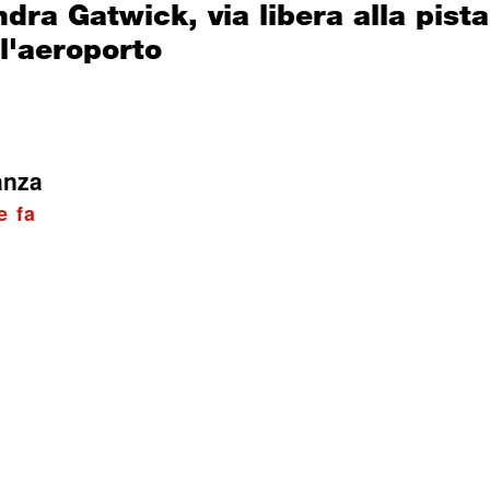
dra Gatwick, via libera alla pist
l'aeroporto
anza
e fa
C: Pendant Power lancia OPA su
 capitale a 3,08 euro per azione, 
isting
nomia
e fa