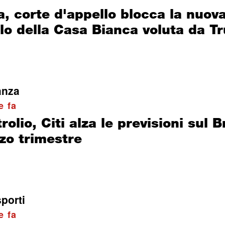
, corte d'appello blocca la nuov
llo della Casa Bianca voluta da T
anza
e fa
rolio, Citi alza le previsioni sul B
zo trimestre
porti
e fa