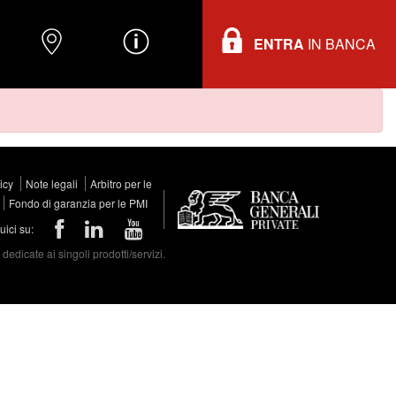
ENTRA
IN BANCA
O
DOVE TROVARCI
INFORMAZIONI
licy
Note legali
Arbitro per le
Fondo di garanzia per le PMI
ici su:
edicate ai singoli prodotti/servizi.