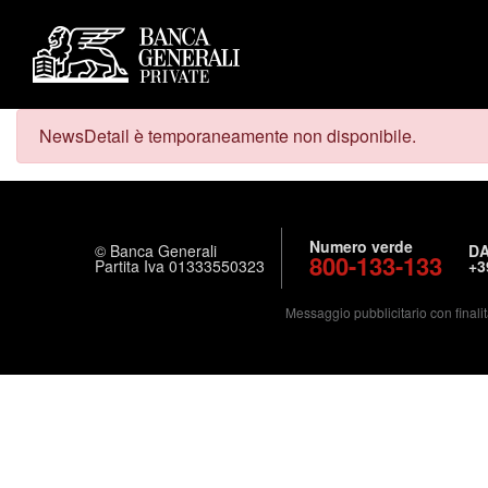
NewsDetail è temporaneamente non disponibile.
Numero verde
© Banca Generali
DA
800-133-133
Partita Iva 01333550323
+3
Messaggio pubblicitario con finalit