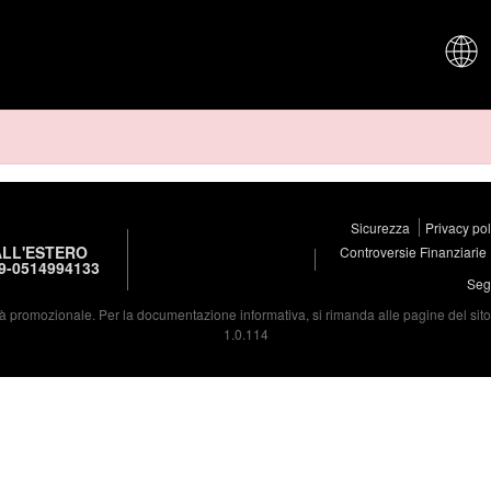
CHI SIAM
Sicurezza
Privacy po
LL'ESTERO
Controversie Finanziarie
9-0514994133
Segu
à promozionale. Per la documentazione informativa, si rimanda alle pagine del sito d
1.0.114