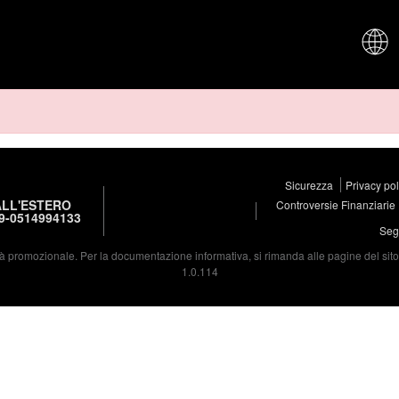
CHI SIAM
Sicurezza
Privacy po
LL'ESTERO
Controversie Finanziarie
9-0514994133
Segu
à promozionale. Per la documentazione informativa, si rimanda alle pagine del sito d
1.0.114