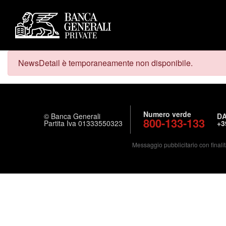
NewsDetail è temporaneamente non disponibile.
Numero verde
© Banca Generali
DA
800-133-133
Partita Iva 01333550323
+3
Messaggio pubblicitario con finalit