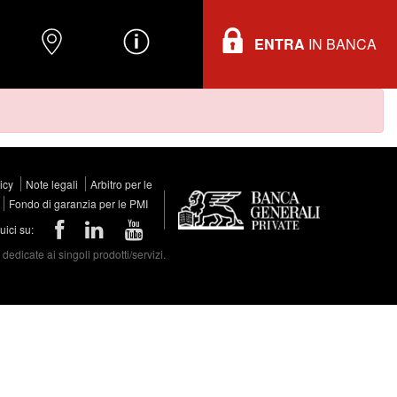
ENTRA
IN BANCA
O
DOVE TROVARCI
INFORMAZIONI
licy
Note legali
Arbitro per le
Fondo di garanzia per le PMI
ici su:
edicate ai singoli prodotti/servizi.