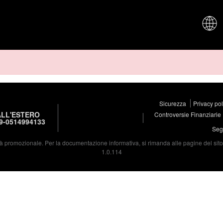
CHI SIAM
Sicurezza
Privacy po
LL'ESTERO
Controversie Finanziarie
9-0514994133
Segu
à promozionale. Per la documentazione informativa, si rimanda alle pagine del sito d
1.0.114