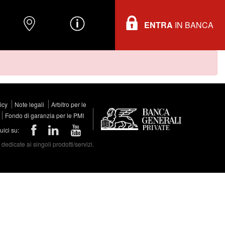
ENTRA
IN BANCA
O
DOVE TROVARCI
INFORMAZIONI
licy
Note legali
Arbitro per le
Fondo di garanzia per le PMI
ici su:
edicate ai singoli prodotti/servizi.