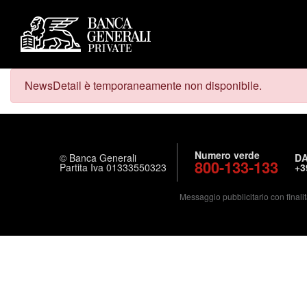
NewsDetail è temporaneamente non disponibile.
Numero verde
© Banca Generali
DA
800-133-133
Partita Iva 01333550323
+3
Messaggio pubblicitario con finalit