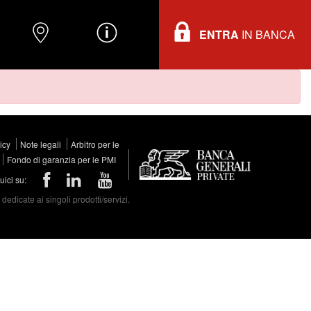
ENTRA
IN BANCA
O
DOVE TROVARCI
INFORMAZIONI
licy
Note legali
Arbitro per le
Fondo di garanzia per le PMI
ici su:
edicate ai singoli prodotti/servizi.