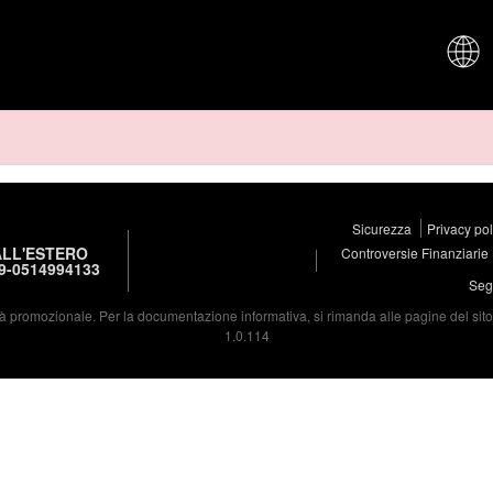
CHI SIAM
Sicurezza
Privacy po
LL'ESTERO
Controversie Finanziarie
9-0514994133
Segu
à promozionale. Per la documentazione informativa, si rimanda alle pagine del sito d
1.0.114