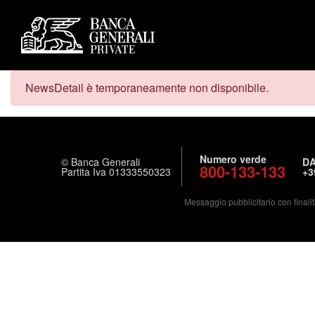
NewsDetail è temporaneamente non disponibile.
Numero verde
© Banca Generali
DA
800-133-133
Partita Iva 01333550323
+3
Messaggio pubblicitario con finalit