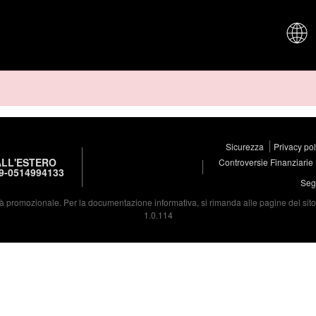
CHI SIAM
Sicurezza
Privacy po
LL'ESTERO
Controversie Finanziarie
9-0514994133
Segu
à promozionale. Per la documentazione informativa, si rimanda alle pagine del sito d
1.0.114