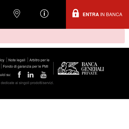
ENTRA
IN BANCA
O
DOVE TROVARCI
INFORMAZIONI
licy
Note legali
Arbitro per le
Fondo di garanzia per le PMI
ici su:
edicate ai singoli prodotti/servizi.