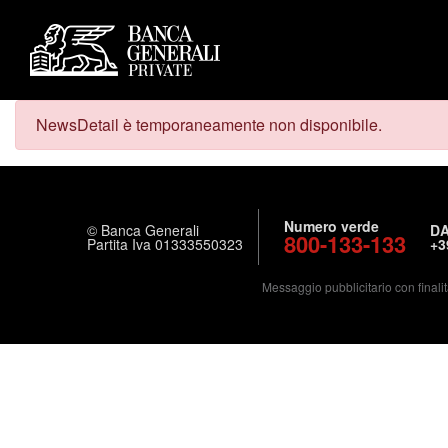
NewsDetail è temporaneamente non disponibile.
Numero verde
© Banca Generali
DA
800-133-133
Partita Iva 01333550323
+3
Messaggio pubblicitario con finalit