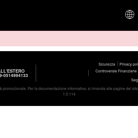
CHI SIAM
Sicurezza
Privacy po
LL'ESTERO
Controversie Finanziarie
9-0514994133
Segu
à promozionale. Per la documentazione informativa, si rimanda alle pagine del sito d
1.0.114