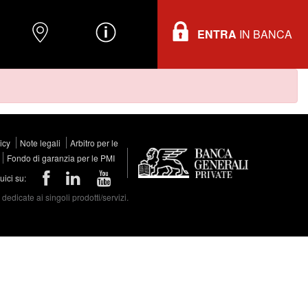
ENTRA
IN BANCA
O
DOVE TROVARCI
INFORMAZIONI
licy
Note legali
Arbitro per le
Fondo di garanzia per le PMI
ici su:
edicate ai singoli prodotti/servizi.