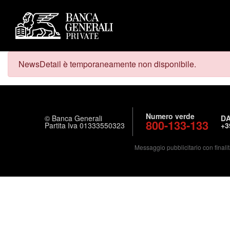
NewsDetail è temporaneamente non disponibile.
Numero verde
© Banca Generali
DA
800-133-133
Partita Iva 01333550323
+3
Messaggio pubblicitario con finalit