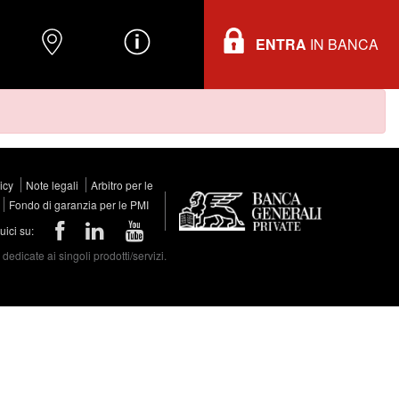
ENTRA
IN BANCA
O
DOVE TROVARCI
INFORMAZIONI
licy
Note legali
Arbitro per le
Fondo di garanzia per le PMI
ici su:
edicate ai singoli prodotti/servizi.