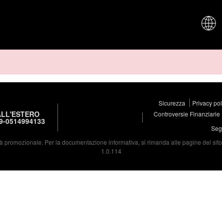
CHI SIAM
Sicurezza
Privacy po
LL'ESTERO
Controversie Finanziarie
9-0514994133
Segu
à promozionale. Per la documentazione informativa, si rimanda alle pagine del sito d
1.0.114