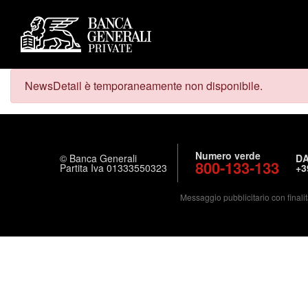
NewsDetail è temporaneamente non disponibile.
Numero verde
© Banca Generali
DA
800-133-133
Partita Iva 01333550323
+3
Messaggio pubblicitario con finalit