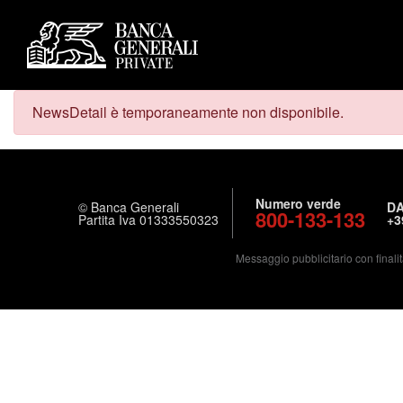
NewsDetail è temporaneamente non disponibile.
Numero verde
© Banca Generali
DA
800-133-133
Partita Iva 01333550323
+3
Messaggio pubblicitario con finalit