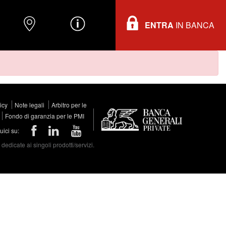
ENTRA
IN BANCA
O
DOVE TROVARCI
INFORMAZIONI
licy
Note legali
Arbitro per le
Fondo di garanzia per le PMI
ici su:
edicate ai singoli prodotti/servizi.