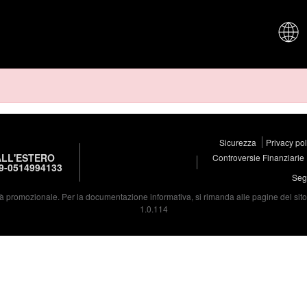
CHI SIAM
Sicurezza
Privacy po
LL'ESTERO
Controversie Finanziarie
9-0514994133
Segu
à promozionale. Per la documentazione informativa, si rimanda alle pagine del sito d
1.0.114