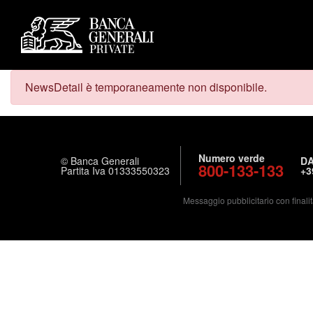
NewsDetail è temporaneamente non disponibile.
Numero verde
© Banca Generali
DA
800-133-133
Partita Iva 01333550323
+3
Messaggio pubblicitario con finalit