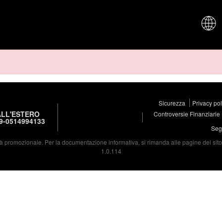
CHI SIAM
Sicurezza
Privacy po
LL'ESTERO
Controversie Finanziarie
9-0514994133
Segu
à promozionale. Per la documentazione informativa, si rimanda alle pagine del sito d
1.0.114