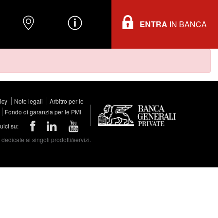
ENTRA
IN BANCA
O
DOVE TROVARCI
INFORMAZIONI
licy
Note legali
Arbitro per le
Fondo di garanzia per le PMI
ici su:
edicate ai singoli prodotti/servizi.