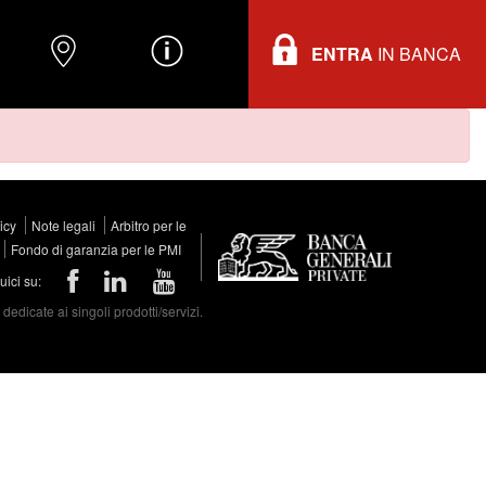
ENTRA
IN BANCA
O
DOVE TROVARCI
INFORMAZIONI
licy
Note legali
Arbitro per le
Fondo di garanzia per le PMI
ici su:
edicate ai singoli prodotti/servizi.