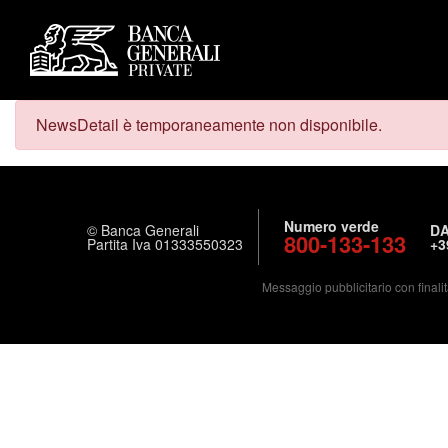
NewsDetail è temporaneamente non disponibile.
Numero verde
© Banca Generali
DA
800-133-133
Partita Iva 01333550323
+3
Messaggio pubblicitario con finalit