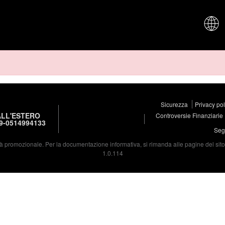
CHI SIAM
Sicurezza
Privacy po
LL'ESTERO
Controversie Finanziarie
9-0514994133
Segu
à promozionale. Per la documentazione informativa, si rimanda alle pagine del sito d
1.0.114