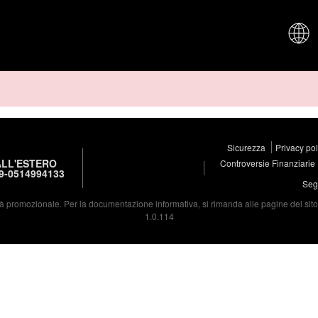
CHI SIAM
Sicurezza
Privacy po
LL'ESTERO
Controversie Finanziarie
9-0514994133
Segu
à promozionale. Per la documentazione informativa, si rimanda alle pagine del sito d
1.0.114