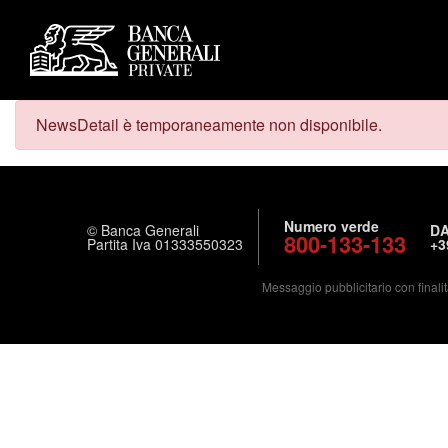
NewsDetail è temporaneamente non disponibile.
Numero verde
© Banca Generali
DA
800-133-133
Partita Iva 01333550323
+3
Messaggio pubblicitario con finalit