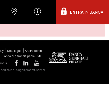
ENTRA
IN BANCA
O
DOVE TROVARCI
INFORMAZIONI
licy
Note legali
Arbitro per le
Fondo di garanzia per le PMI
ici su:
edicate ai singoli prodotti/servizi.