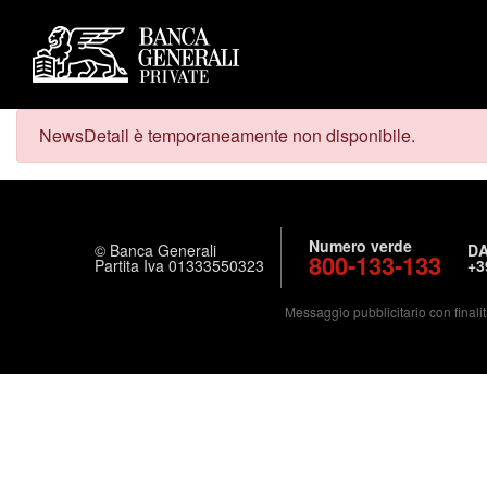
NewsDetail è temporaneamente non disponibile.
Numero verde
© Banca Generali
DA
800-133-133
Partita Iva 01333550323
+3
Messaggio pubblicitario con finalit