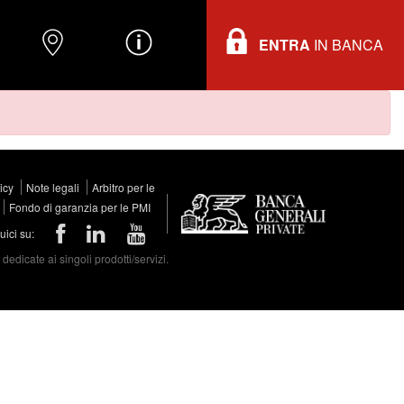
ENTRA
IN BANCA
O
DOVE TROVARCI
INFORMAZIONI
licy
Note legali
Arbitro per le
Fondo di garanzia per le PMI
ici su:
edicate ai singoli prodotti/servizi.