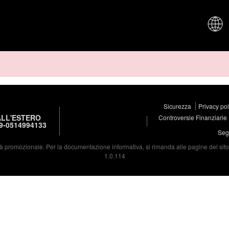
CHI SIAM
Sicurezza
Privacy po
LL'ESTERO
Controversie Finanziarie
9-0514994133
Segu
à promozionale. Per la documentazione informativa, si rimanda alle pagine del sito d
1.0.114