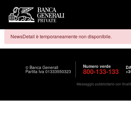
NewsDetail è temporaneamente non disponibile.
Numero verde
© Banca Generali
DA
800-133-133
Partita Iva 01333550323
+3
Messaggio pubblicitario con finalit