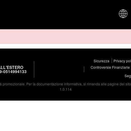
CHI SIAM
Sicurezza
Privacy po
LL'ESTERO
Controversie Finanziarie
9-0514994133
Segu
à promozionale. Per la documentazione informativa, si rimanda alle pagine del sito d
1.0.114