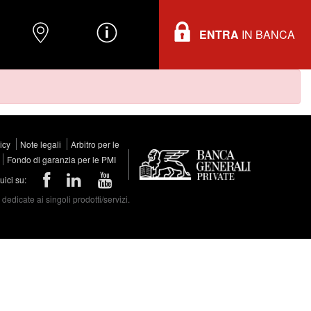
ENTRA
IN BANCA
O
DOVE TROVARCI
INFORMAZIONI
licy
Note legali
Arbitro per le
Fondo di garanzia per le PMI
ici su:
edicate ai singoli prodotti/servizi.