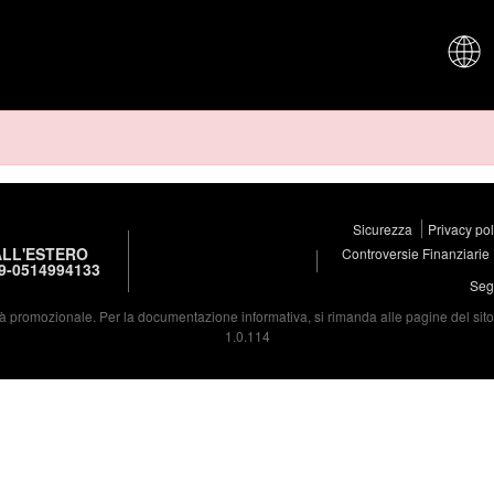
CHI SIAM
Sicurezza
Privacy po
LL'ESTERO
Controversie Finanziarie
9-0514994133
Segu
à promozionale. Per la documentazione informativa, si rimanda alle pagine del sito d
1.0.114