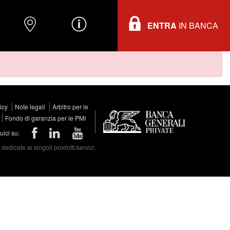
ENTRA
IN BANCA
O
DOVE TROVARCI
INFORMAZIONI
licy
Note legali
Arbitro per le
Fondo di garanzia per le PMI
ici su:
edicate ai singoli prodotti/servizi.