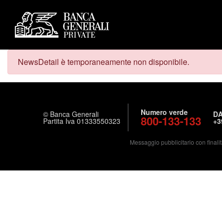
NewsDetail è temporaneamente non disponibile.
Numero verde
© Banca Generali
DA
800-133-133
Partita Iva 01333550323
+3
Messaggio pubblicitario con finalit