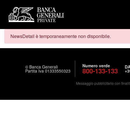
NewsDetail è temporaneamente non disponibile.
Numero verde
© Banca Generali
DA
800-133-133
Partita Iva 01333550323
+3
Messaggio pubblicitario con finalit