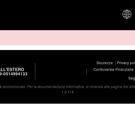
CHI SIAM
Sicurezza
Privacy po
LL'ESTERO
Controversie Finanziarie
9-0514994133
Segu
à promozionale. Per la documentazione informativa, si rimanda alle pagine del sito d
1.0.114