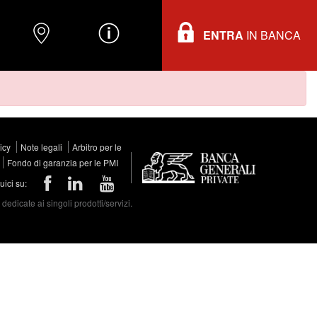
ENTRA
IN BANCA
O
DOVE TROVARCI
INFORMAZIONI
licy
Note legali
Arbitro per le
Fondo di garanzia per le PMI
ici su:
edicate ai singoli prodotti/servizi.