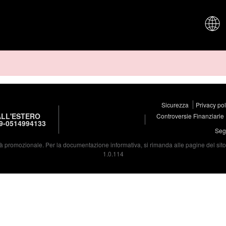
CHI SIAM
Sicurezza
Privacy po
LL'ESTERO
Controversie Finanziarie
9-0514994133
Segu
à promozionale. Per la documentazione informativa, si rimanda alle pagine del sito d
1.0.114