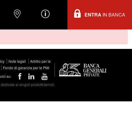
ENTRA
IN BANCA
O
DOVE TROVARCI
INFORMAZIONI
licy
Note legali
Arbitro per le
Fondo di garanzia per le PMI
ici su:
edicate ai singoli prodotti/servizi.