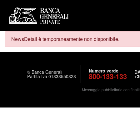
NewsDetail è temporaneamente non disponibile.
Numero verde
© Banca Generali
DA
800-133-133
Partita Iva 01333550323
+3
Messaggio pubblicitario con finalit