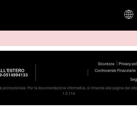
CHI SIAM
Sicurezza
Privacy po
LL'ESTERO
Controversie Finanziarie
9-0514994133
Segu
à promozionale. Per la documentazione informativa, si rimanda alle pagine del sito d
1.0.114