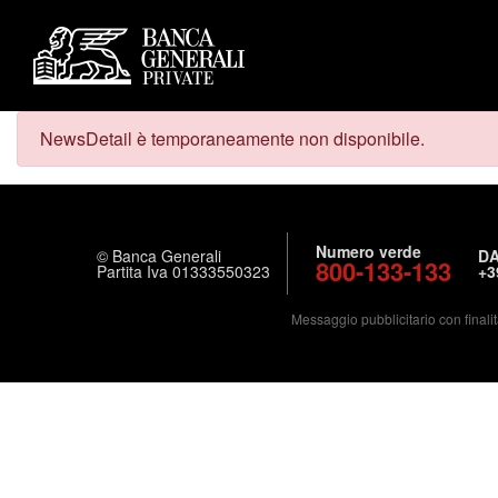
NewsDetail è temporaneamente non disponibile.
Numero verde
© Banca Generali
DA
800-133-133
Partita Iva 01333550323
+3
Messaggio pubblicitario con finalit