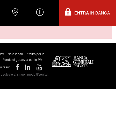
ENTRA
IN BANCA
O
DOVE TROVARCI
INFORMAZIONI
licy
Note legali
Arbitro per le
Fondo di garanzia per le PMI
ici su:
edicate ai singoli prodotti/servizi.