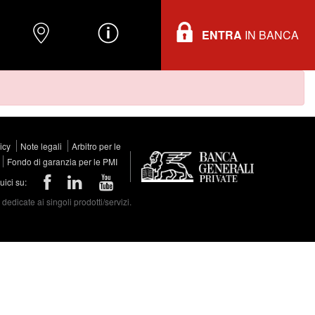
ENTRA
IN BANCA
O
DOVE TROVARCI
INFORMAZIONI
licy
Note legali
Arbitro per le
Fondo di garanzia per le PMI
ici su:
edicate ai singoli prodotti/servizi.