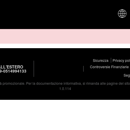
CHI SIAM
Sicurezza
Privacy po
LL'ESTERO
Controversie Finanziarie
9-0514994133
Segu
à promozionale. Per la documentazione informativa, si rimanda alle pagine del sito d
1.0.114