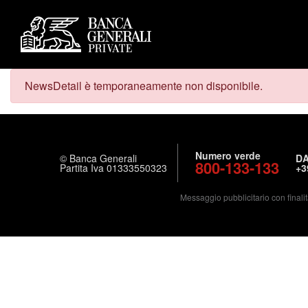
NewsDetail è temporaneamente non disponibile.
Numero verde
© Banca Generali
DA
800-133-133
Partita Iva 01333550323
+3
Messaggio pubblicitario con finalit