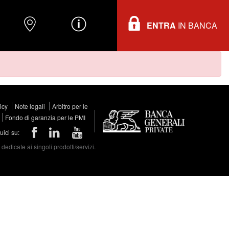
ENTRA
IN BANCA
O
DOVE TROVARCI
INFORMAZIONI
licy
Note legali
Arbitro per le
Fondo di garanzia per le PMI
ici su:
edicate ai singoli prodotti/servizi.