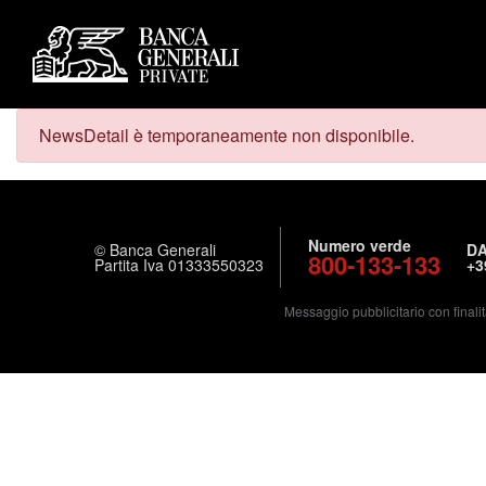
NewsDetail è temporaneamente non disponibile.
Numero verde
© Banca Generali
DA
800-133-133
Partita Iva 01333550323
+3
Messaggio pubblicitario con finalit