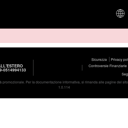
CHI SIAM
Sicurezza
Privacy po
LL'ESTERO
Controversie Finanziarie
9-0514994133
Segu
à promozionale. Per la documentazione informativa, si rimanda alle pagine del sito d
1.0.114