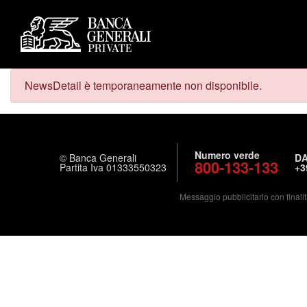
NewsDetail è temporaneamente non disponibile.
Numero verde
© Banca Generali
DA
800-133-133
Partita Iva 01333550323
+3
Messaggio pubblicitario con finalit