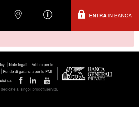
ENTRA
IN BANCA
O
DOVE TROVARCI
INFORMAZIONI
licy
Note legali
Arbitro per le
Fondo di garanzia per le PMI
ici su:
edicate ai singoli prodotti/servizi.