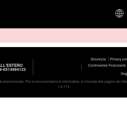
CHI SIAM
Sicurezza
Privacy po
LL'ESTERO
Controversie Finanziarie
9-0514994133
Segu
à promozionale. Per la documentazione informativa, si rimanda alle pagine del sito d
1.0.114