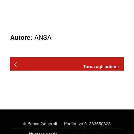
Autore:
ANSA
Torna agli articoli
© Banca Generali
Partita Iva 01333550323
Numero verde