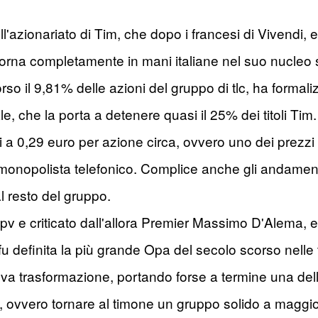
ell'azionariato di Tim, che dopo i francesi di Vivendi,
torna completamente in mani italiane nel suo nucleo st
rso il 9,81% delle azioni del gruppo di tlc, ha formaliz
ale, che la porta a detenere quasi il 25% dei titoli T
nti a 0,29 euro per azione circa, ovvero uno dei prezz
monopolista telefonico. Complice anche gli andamenti
al resto del gruppo.
Opv e criticato dall'allora Premier Massimo D'Alema, e
u definita la più grande Opa del secolo scorso nelle t
 trasformazione, portando forse a termine una delle 
, ovvero tornare al timone un gruppo solido a maggio