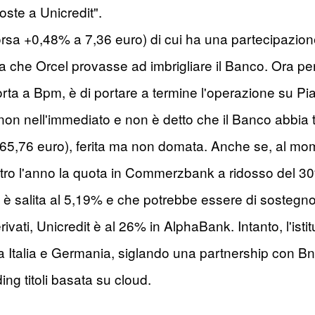
oste a Unicredit".
Borsa +0,48% a 7,36 euro) di cui ha una partecipazio
che Orcel provasse ad imbrigliare il Banco. Ora però 
rta a Bpm, è di portare a termine l'operazione su Pi
on nell'immediato e non è detto che il Banco abbia 
65,76 euro), ferita ma non domata. Anche se, al mom
tro l'anno la quota in Commerzbank a ridosso del 30%.
è salita al 5,19% e che potrebbe essere di sostegno
rivati, Unicredit è al 26% in AlphaBank. Intanto, l'isti
a Italia e Germania, siglando una partnership con Bnp
ing titoli basata su cloud.