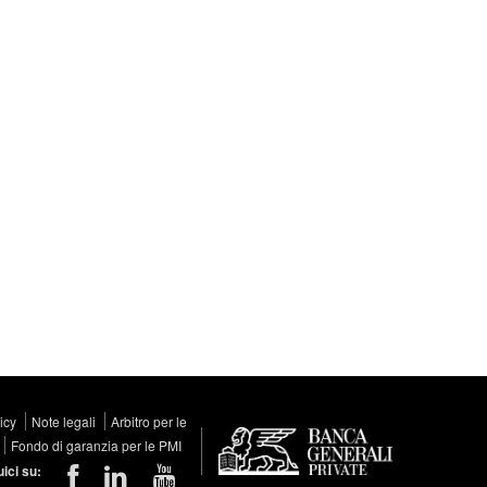
licy
Note legali
Arbitro per le
Fondo di garanzia per le PMI
ici su: