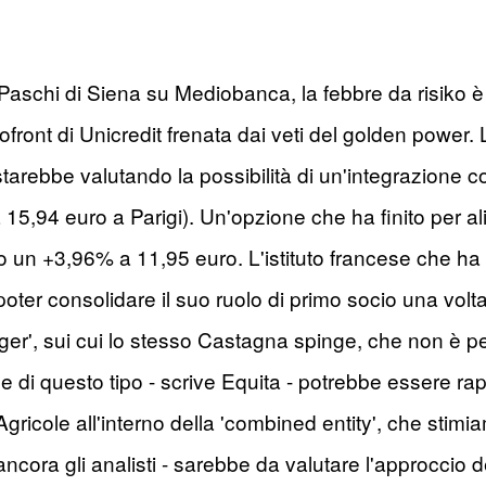
Paschi di Siena su Mediobanca, la febbre da risiko è 
etrofront di Unicredit frenata dai veti del golden power.
rebbe valutando la possibilità di un'integrazione con i
5,94 euro a Parigi). Un'opzione che ha finito per a
 un +3,96% a 11,95 euro. L'istituto francese che ha g
 poter consolidare il suo ruolo di primo socio una vol
erger', sui cui lo stesso Castagna spinge, che non è per
 di questo tipo - scrive Equita - potrebbe essere ra
ricole all'interno della 'combined entity', che stimi
ncora gli analisti - sarebbe da valutare l'approccio 