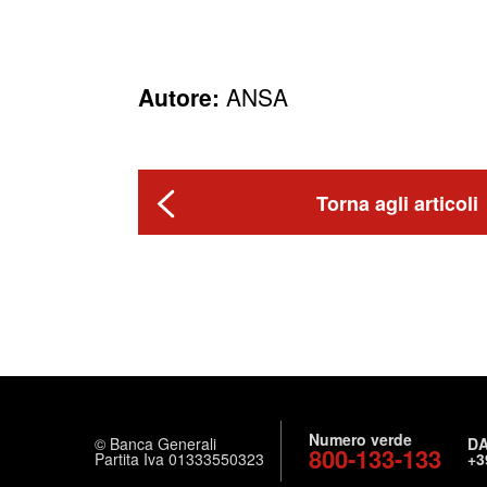
Autore:
ANSA
Torna agli articoli
Numero verde
© Banca Generali
DA
800-133-133
Partita Iva 01333550323
+3