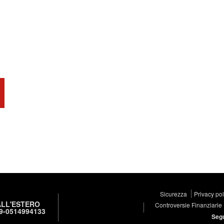
Sicurezza
Privacy po
LL'ESTERO
Controversie Finanziarie
9-0514994133
Segu