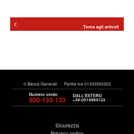
Torna agli articoli
© Banca Generali
Partita Iva 01333550323
Numero verde
DALL'ESTERO
800-133-133
+39-0514994133
Sicurezza
Privacy policy