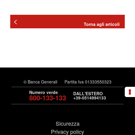
Torna agli articoli
© Banca Generali
Partita Iva 01333550323
Numero verde
DALL'ESTERO
800-133-133
+39-0514994133
Sicurezza
Privacy policy