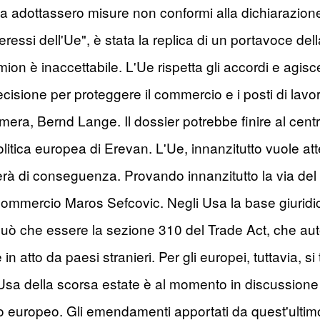
a adottassero misure non conformi alla dichiarazion
 interessi dell'Ue", è stata la replica di un portavoce
mion è inaccettabile. L'Ue rispetta gli accordi e agi
sione per proteggere il commercio e i posti di lavoro
, Bernd Lange. Il dossier potrebbe finire al centro
litica europea di Erevan. L'Ue, innanzitutto vuole a
erà di conseguenza. Provando innanzitutto la via del 
 Commercio Maros Sefcovic. Negli Usa la base giuridic
ò che essere la sezione 310 del Trade Act, che aut
n atto da paesi stranieri. Per gli europei, tuttavia, si
-Usa della scorsa estate è al momento in discussione a
europeo. Gli emendamenti apportati da quest'ultimo -