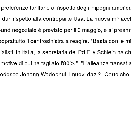
 preferenze tariffarie al rispetto degli impegni america
o duri rispetto alla controparte Usa. La nuova minacc
und negoziale è previsto per il 6 maggio, e si prea
soprattutto il centrosinistra a reagire. "Basta con le mi
listi. In Italia, la segretaria del Pd Elly Schlein ha c
tive di cui ha tagliato l'80%.". "L'alleanza transatla
teri tedesco Johann Wadephul. I nuovi dazi? "Certo c