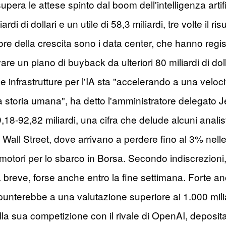
upera le attese spinto dal boom dell'intelligenza artifi
rdi di dollari e un utile di 58,3 miliardi, tre volte il r
re della crescita sono i data center, che hanno registra
are un piano di buyback da ulteriori 80 miliardi di dol
 infrastrutture per l'IA sta "accelerando a una velocit
la storia umana", ha detto l'amministratore delegato
9,18-92,82 miliardi, una cifra che delude alcuni analis
 a Wall Street, dove arrivano a perdere fino al 3% nelle
otori per lo sbarco in Borsa. Secondo indiscrezioni, 
breve, forse anche entro la fine settimana. Forte anch
unterebbe a una valutazione superiore ai 1.000 miliard
 sua competizione con il rivale di OpenAI, deposita a