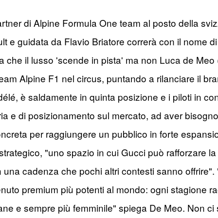
artner di Alpine Formula One team al posto della sviz
ult e guidata da Flavio Briatore correrà con il nome 
volta che il lusso 'scende in pista' ma non Luca de Me
eam Alpine F1 nel circus, puntando a rilanciare il bra
lé, è saldamente in quinta posizione e i piloti in co
ziaria e di posizionamento sul mercato, ad aver bisogn
concreta per raggiungere un pubblico in forte espans
trategico, "uno spazio in cui Gucci può rafforzare la p
 una cadenza che pochi altri contesti sanno offrire". 
enuto premium più potenti al mondo: ogni stagione rag
ane e sempre più femminile" spiega De Meo. Non ci son