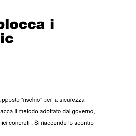
blocca i
ic
upposto “rischio” per la sicurezza
tacca il metodo adottato dal governo,
ci concreti”. Si riaccende lo scontro