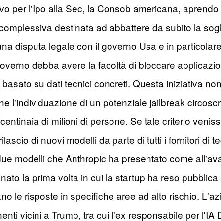
tivo per l'Ipo alla Sec, la Consob americana, aprendo l
omplessiva destinata ad abbattere da subito la soglia 
na disputa legale con il governo Usa e in particolar
 governo debba avere la facoltà di bloccare applicazi
asato su dati tecnici concreti. Questa iniziativa non ri
 l'individuazione di un potenziale jailbreak circoscritt
entinaia di milioni di persone. Se tale criterio venisse
lascio di nuovi modelli da parte di tutti i fornitori di t
 due modelli che Anthropic ha presentato come all'av
gnato la prima volta in cui la startup ha reso pubblica
 le risposte in specifiche aree ad alto rischio. L'azi
nenti vicini a Trump, tra cui l'ex responsabile per l'