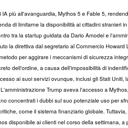
IA più all'avanguardia, Mythos 5 e Fable 5, rendendoli
da di limitarne la disponibilità ai cittadini stranieri i
ontro tra la startup guidata da Dario Amodei e l'ammi
evuto la direttiva dal segretario al Commercio Howard
un metodo per aggirare i meccanismi di sicurezza integr
eto dell'ordine, a causa dell'impossibilità di indentific
accesso ai suoi servizi ovunque, inclusi gli Stati Uni
". L'amministrazione Trump aveva l'accesso a Mythos, i
ano concentrati i dubbi sul suo potenziale uso per sfru
e critiche, come il sistema finanziario globale. Tuttav
os disponibile ai clienti nel corso della settimana, a