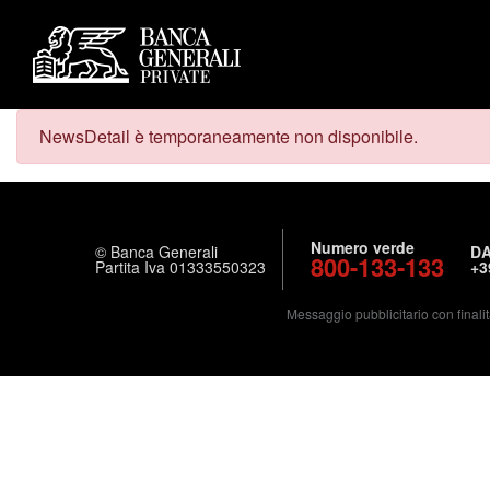
NewsDetail è temporaneamente non disponibile.
Numero verde
© Banca Generali
DA
800-133-133
Partita Iva 01333550323
+3
Messaggio pubblicitario con finalit