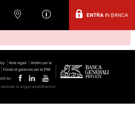
ENTRA
IN BANCA
O
DOVE TROVARCI
INFORMAZIONI
licy
Note legali
Arbitro per le
Fondo di garanzia per le PMI
ici su:
edicate ai singoli prodotti/servizi.