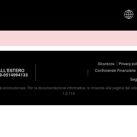
CHI SIAM
Sicurezza
Privacy po
LL'ESTERO
Controversie Finanziarie
9-0514994133
Segu
à promozionale. Per la documentazione informativa, si rimanda alle pagine del sito d
1.0.114