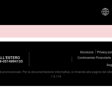
CHI SIAM
Sicurezza
Privacy po
LL'ESTERO
Controversie Finanziarie
9-0514994133
Segu
à promozionale. Per la documentazione informativa, si rimanda alle pagine del sito d
1.0.114