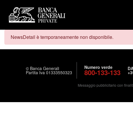
NewsDetail è temporaneamente non disponibile.
Numero verde
© Banca Generali
DA
800-133-133
Partita Iva 01333550323
+3
Messaggio pubblicitario con finalit