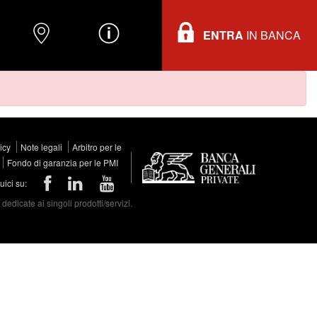
ENTRA
IN BANCA
O
DOVE TROVARCI
INFORMAZIONI
licy
Note legali
Arbitro per le
Fondo di garanzia per le PMI
ici su:
edicate ai singoli prodotti/servizi.