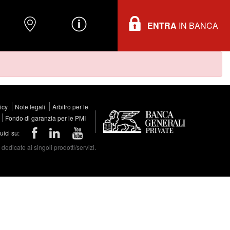
ENTRA
IN BANCA
O
DOVE TROVARCI
INFORMAZIONI
licy
Note legali
Arbitro per le
Fondo di garanzia per le PMI
ici su:
edicate ai singoli prodotti/servizi.