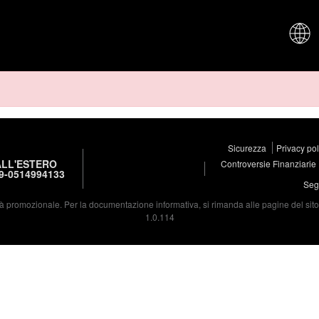
CHI SIAM
Sicurezza
Privacy po
LL'ESTERO
Controversie Finanziarie
9-0514994133
Segu
à promozionale. Per la documentazione informativa, si rimanda alle pagine del sito d
1.0.114