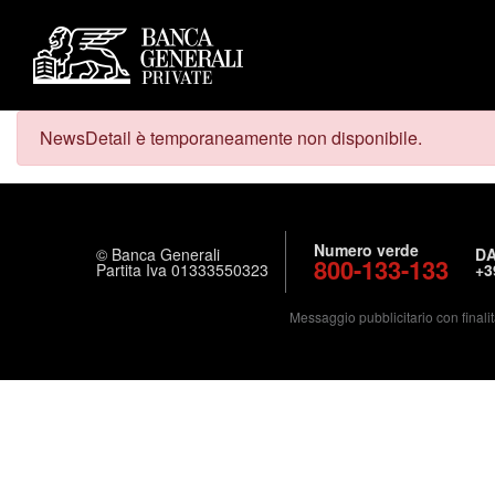
NewsDetail è temporaneamente non disponibile.
Numero verde
© Banca Generali
DA
800-133-133
Partita Iva 01333550323
+3
Messaggio pubblicitario con finalit