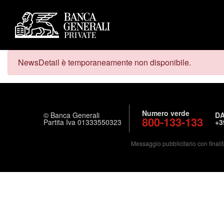
NewsDetail è temporaneamente non disponibile.
Numero verde
© Banca Generali
DA
800-133-133
Partita Iva 01333550323
+3
Messaggio pubblicitario con finalit