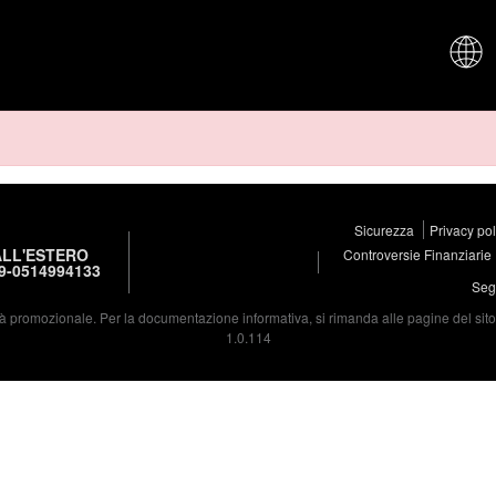
CHI SIAM
Sicurezza
Privacy po
LL'ESTERO
Controversie Finanziarie
9-0514994133
Segu
à promozionale. Per la documentazione informativa, si rimanda alle pagine del sito d
1.0.114