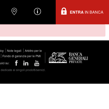
ENTRA
IN BANCA
O
DOVE TROVARCI
INFORMAZIONI
licy
Note legali
Arbitro per le
Fondo di garanzia per le PMI
ici su:
edicate ai singoli prodotti/servizi.