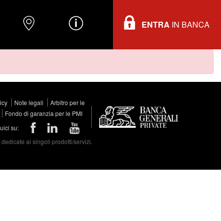
ENTRA
IN BANCA
O
DOVE TROVARCI
INFORMAZIONI
licy
Note legali
Arbitro per le
Fondo di garanzia per le PMI
ici su:
edicate ai singoli prodotti/servizi.