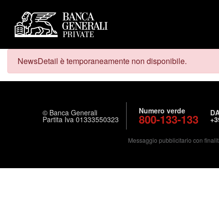
NewsDetail è temporaneamente non disponibile.
Numero verde
© Banca Generali
DA
800-133-133
Partita Iva 01333550323
+3
Messaggio pubblicitario con finalit