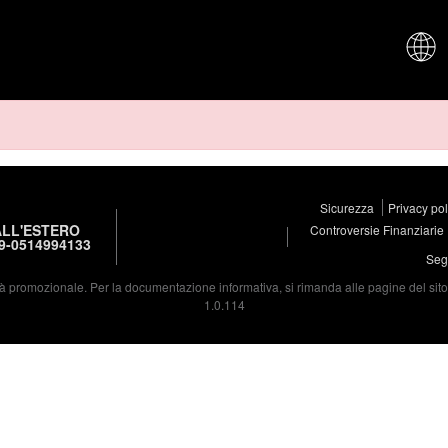
CHI SIAM
Sicurezza
Privacy po
LL'ESTERO
Controversie Finanziarie
9-0514994133
Segu
à promozionale. Per la documentazione informativa, si rimanda alle pagine del sito d
1.0.114