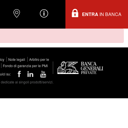
ENTRA
IN BANCA
O
DOVE TROVARCI
INFORMAZIONI
licy
Note legali
Arbitro per le
Fondo di garanzia per le PMI
ici su:
edicate ai singoli prodotti/servizi.