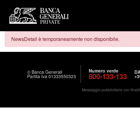
NewsDetail è temporaneamente non disponibile.
Numero verde
© Banca Generali
DA
800-133-133
Partita Iva 01333550323
+3
Messaggio pubblicitario con finalit