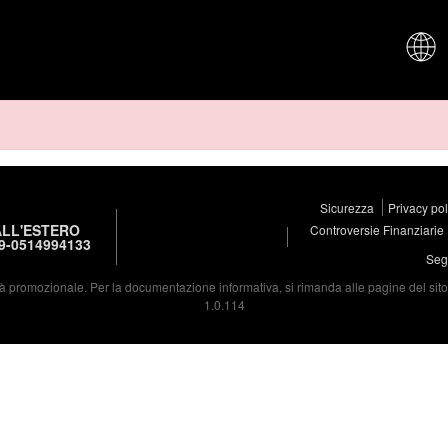
CHI SIAM
Sicurezza
Privacy po
LL'ESTERO
Controversie Finanziarie
9-0514994133
Segu
à promozionale. Per la documentazione informativa, si rimanda alle pagine del sito d
1.0.114