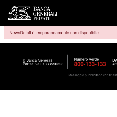
NewsDetail è temporaneamente non disponibile.
Numero verde
© Banca Generali
DA
800-133-133
Partita Iva 01333550323
+3
Messaggio pubblicitario con finalit