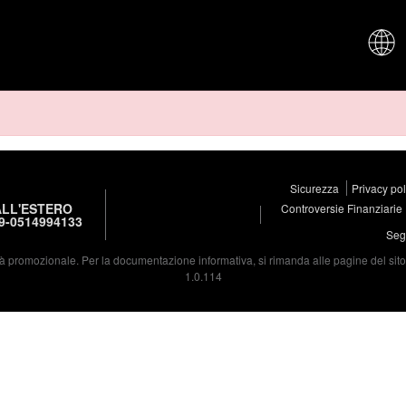
CHI SIAM
Sicurezza
Privacy po
LL'ESTERO
Controversie Finanziarie
9-0514994133
Segu
à promozionale. Per la documentazione informativa, si rimanda alle pagine del sito d
1.0.114