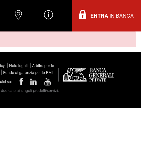
ENTRA
IN BANCA
O
DOVE TROVARCI
INFORMAZIONI
licy
Note legali
Arbitro per le
Fondo di garanzia per le PMI
ici su:
edicate ai singoli prodotti/servizi.