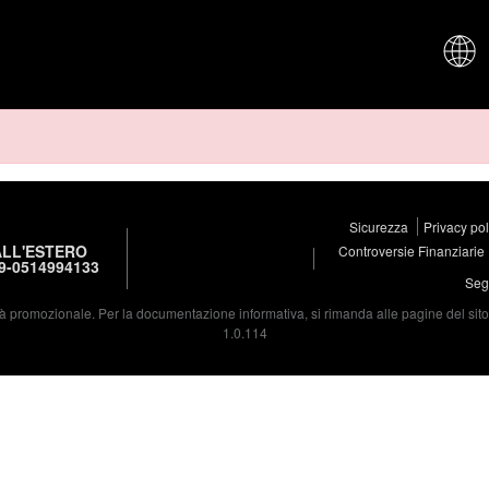
CHI SIAM
Sicurezza
Privacy po
LL'ESTERO
Controversie Finanziarie
9-0514994133
Segu
à promozionale. Per la documentazione informativa, si rimanda alle pagine del sito d
1.0.114