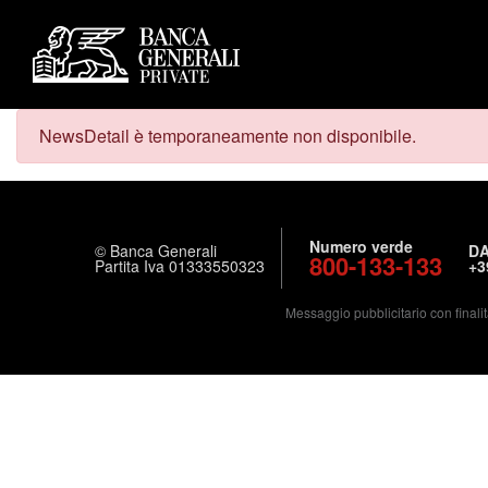
NewsDetail è temporaneamente non disponibile.
Numero verde
© Banca Generali
DA
800-133-133
Partita Iva 01333550323
+3
Messaggio pubblicitario con finalit