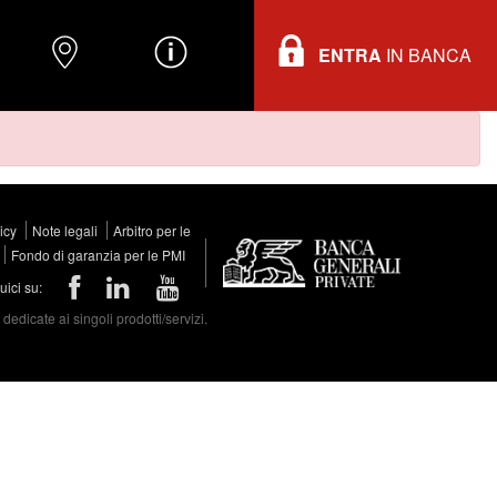
ENTRA
IN BANCA
O
DOVE TROVARCI
INFORMAZIONI
licy
Note legali
Arbitro per le
Fondo di garanzia per le PMI
ici su:
edicate ai singoli prodotti/servizi.