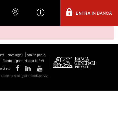
ENTRA
IN BANCA
O
DOVE TROVARCI
INFORMAZIONI
licy
Note legali
Arbitro per le
Fondo di garanzia per le PMI
ici su:
edicate ai singoli prodotti/servizi.