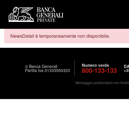
NewsDetail è temporaneamente non disponibile.
Numero verde
© Banca Generali
DA
800-133-133
Partita Iva 01333550323
+3
Messaggio pubblicitario con finalit