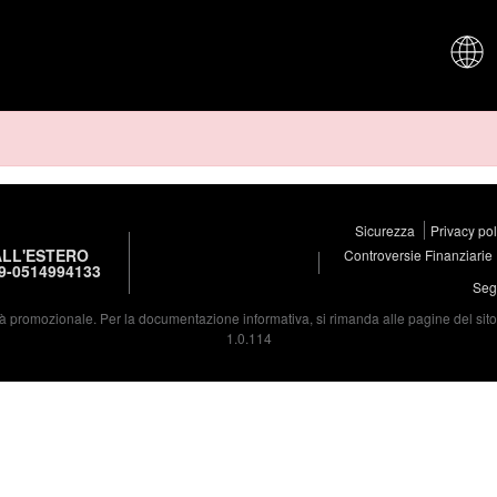
CHI SIAM
Sicurezza
Privacy po
LL'ESTERO
Controversie Finanziarie
9-0514994133
Segu
à promozionale. Per la documentazione informativa, si rimanda alle pagine del sito d
1.0.114