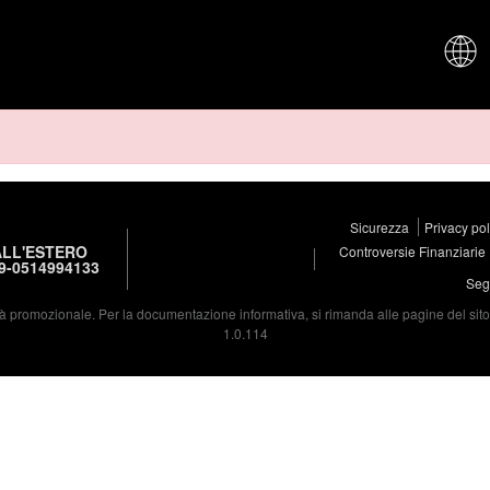
CHI SIAM
Sicurezza
Privacy po
LL'ESTERO
Controversie Finanziarie
9-0514994133
Segu
à promozionale. Per la documentazione informativa, si rimanda alle pagine del sito d
1.0.114