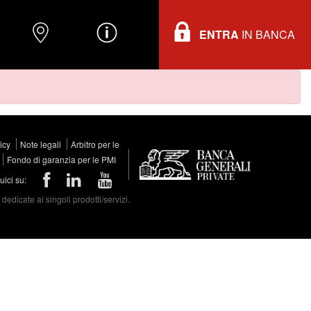
ENTRA
IN BANCA
O
DOVE TROVARCI
INFORMAZIONI
licy
Note legali
Arbitro per le
Fondo di garanzia per le PMI
ici su:
edicate ai singoli prodotti/servizi.