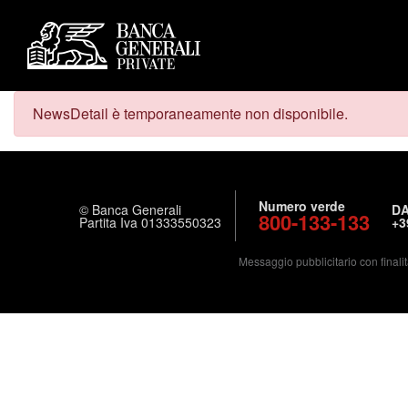
NewsDetail è temporaneamente non disponibile.
Numero verde
© Banca Generali
DA
800-133-133
Partita Iva 01333550323
+3
Messaggio pubblicitario con finalit