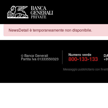
NewsDetail è temporaneamente non disponibile.
Numero verde
© Banca Generali
DA
800-133-133
Partita Iva 01333550323
+3
Messaggio pubblicitario con finalit