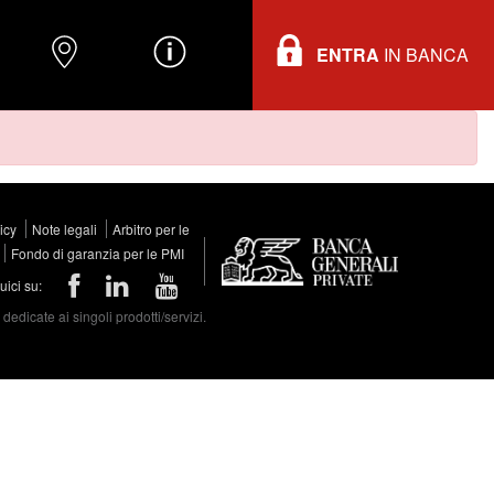
ENTRA
IN BANCA
O
DOVE TROVARCI
INFORMAZIONI
licy
Note legali
Arbitro per le
Fondo di garanzia per le PMI
ici su:
edicate ai singoli prodotti/servizi.