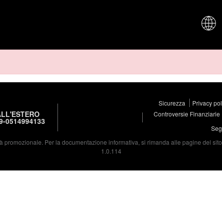
CHI SIAM
Sicurezza
Privacy po
LL'ESTERO
Controversie Finanziarie
9-0514994133
Segu
à promozionale. Per la documentazione informativa, si rimanda alle pagine del sito d
1.0.114