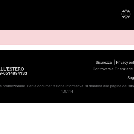
CHI SIAM
Sicurezza
Privacy po
LL'ESTERO
Controversie Finanziarie
9-0514994133
Segu
à promozionale. Per la documentazione informativa, si rimanda alle pagine del sito d
1.0.114