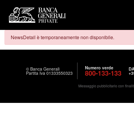
NewsDetail è temporaneamente non disponibile.
Numero verde
© Banca Generali
DA
800-133-133
Partita Iva 01333550323
+3
Messaggio pubblicitario con finalit