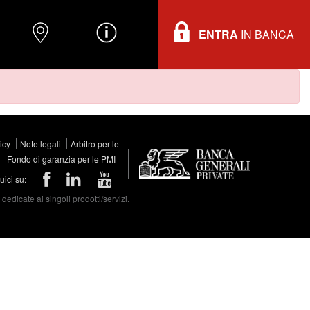
ENTRA
IN BANCA
O
DOVE TROVARCI
INFORMAZIONI
licy
Note legali
Arbitro per le
Fondo di garanzia per le PMI
ici su:
edicate ai singoli prodotti/servizi.