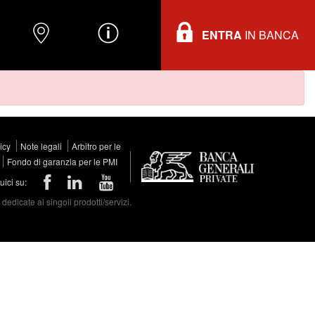
ENTRA
IN BANCA
O
DOVE TROVARCI
INFORMAZIONI
licy
Note legali
Arbitro per le
Fondo di garanzia per le PMI
ici su:
edicate ai singoli prodotti/servizi.