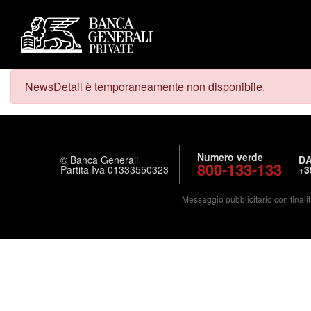
NewsDetail è temporaneamente non disponibile.
Numero verde
© Banca Generali
DA
800-133-133
Partita Iva 01333550323
+3
Messaggio pubblicitario con finalit