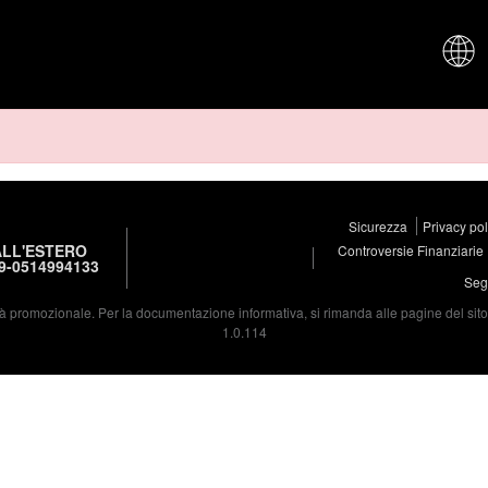
CHI SIAM
Sicurezza
Privacy po
LL'ESTERO
Controversie Finanziarie
9-0514994133
Segu
à promozionale. Per la documentazione informativa, si rimanda alle pagine del sito d
1.0.114