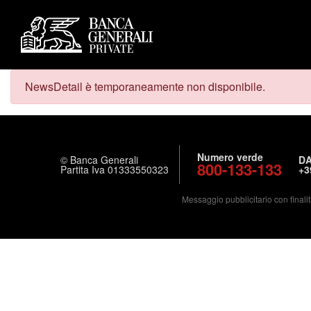
NewsDetail è temporaneamente non disponibile.
Numero verde
© Banca Generali
DA
800-133-133
Partita Iva 01333550323
+3
Messaggio pubblicitario con finalit