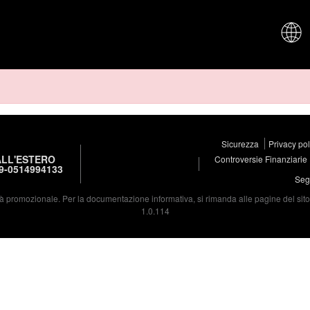
CHI SIAM
Sicurezza
Privacy po
LL'ESTERO
Controversie Finanziarie
9-0514994133
Segu
à promozionale. Per la documentazione informativa, si rimanda alle pagine del sito d
1.0.114