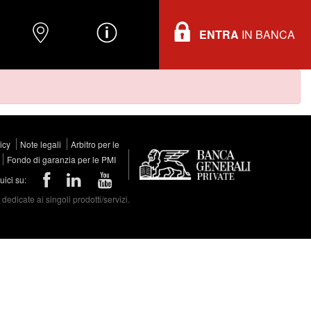
ENTRA
IN BANCA
O
DOVE TROVARCI
INFORMAZIONI
licy
Note legali
Arbitro per le
Fondo di garanzia per le PMI
ici su:
edicate ai singoli prodotti/servizi.