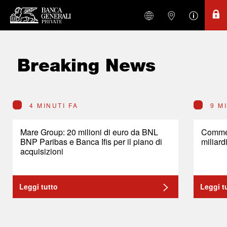
Breaking News
4 MINUTI FA
9 M
Mare Group: 20 milioni di euro da BNL
Commerz
BNP Paribas e Banca Ifis per il piano di
miliard
acquisizioni
Leggi tutto
Leggi t