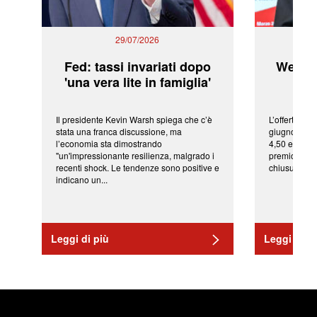
29/07/2026
Fed: tassi invariati dopo
WeBuil
'una vera lite in famiglia'
sor
Il presidente Kevin Warsh spiega che c’è
L’offerta arr
stata una franca discussione, ma
giugno da Ic
l’economia sta dimostrando
4,50 euro pe
"un'impressionante resilienza, malgrado i
premio di qu
recenti shock. Le tendenze sono positive e
chiusura del 
indicano un...
Leggi di più
Leggi di pi