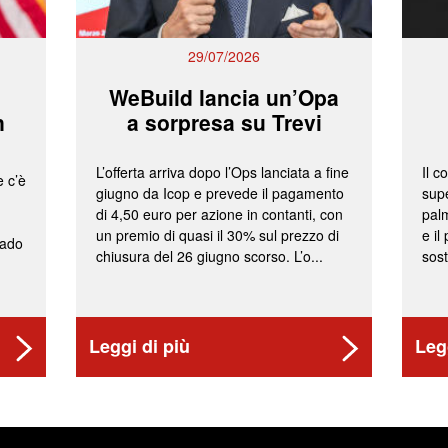
29/07/2026
WeBuild lancia un’Opa
n
a sorpresa su Trevi
L’offerta arriva dopo l’Ops lanciata a fine
Il c
e c’è
giugno da Icop e prevede il pagamento
supe
di 4,50 euro per azione in contanti, con
palm
un premio di quasi il 30% sul prezzo di
e il
rado
chiusura del 26 giugno scorso. L’o...
sost
Leggi di più
Leg