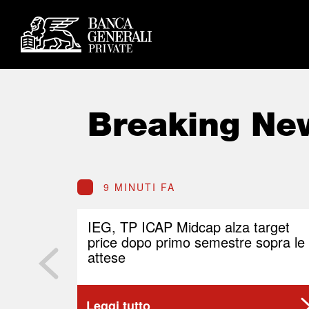
Breaking Ne
9 MINUTI FA
IEG, TP ICAP Midcap alza target
price dopo primo semestre sopra le
attese
Leggi tutto