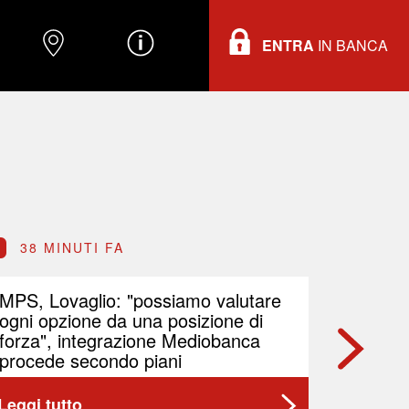
ENTRA
IN BANCA
O
DOVE TROVARCI
INFORMAZIONI
38 MINUTI FA
38 M
MPS, Lovaglio: "possiamo valutare
REVO I
ogni opzione da una posizione di
target 
forza", integrazione Mediobanca
procede secondo piani
Leggi tutto
Leggi t