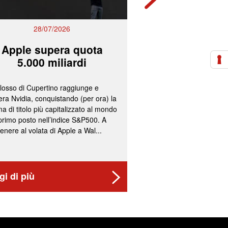
28/07/2026
27/07/2
Apple supera quota
Mps e Ban
5.000 miliardi
lavorano all
olosso di Cupertino raggiunge e
L’ipotesi più accreditata
ra Nvidia, conquistando (per ora) la
un’operazione concorda
a di titolo più capitalizzato al mondo
fissazione del concamb
 primo posto nell’indice S&P500. A
cash per gli azionisti di
enere al volata di Apple a Wal...
convocazione nelle pr
delle assemblee...
gi di più
Leggi di più