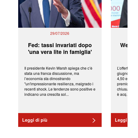
29/07/2026
Fed: tassi invariati dopo
WeBuil
'una vera lite in famiglia'
sor
Il presidente Kevin Warsh spiega che c’è
L’offerta arr
stata una franca discussione, ma
giugno da Ic
l’economia sta dimostrando
4,50 euro pe
"un'impressionante resilienza, malgrado i
premio di qu
recenti shock. Le tendenze sono positive e
chiusura del
indicano una crescita sol...
è acq...
Leggi di più
Leggi di pi