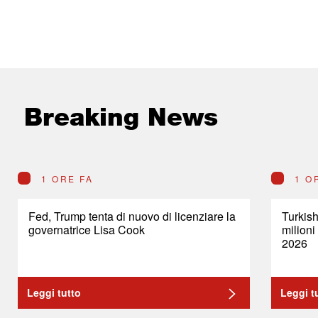
Breaking News
1 ORE FA
1 O
Fed, Trump tenta di nuovo di licenziare la
Turkish
governatrice Lisa Cook
milioni
2026
Leggi tutto
Leggi t