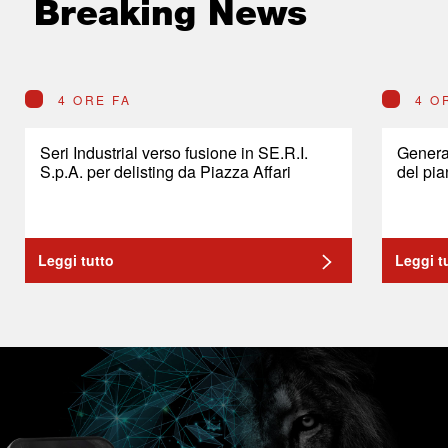
Breaking News
4 ORE FA
4 O
Seri Industrial verso fusione in SE.R.I.
General
S.p.A. per delisting da Piazza Affari
del pia
Leggi tutto
Leggi t