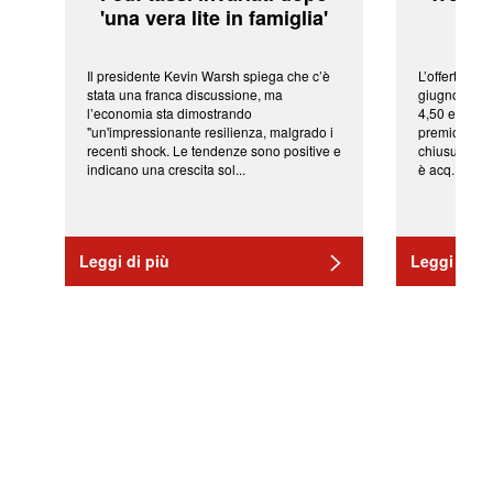
'una vera lite in famiglia'
sor
Il presidente Kevin Warsh spiega che c’è
L’offerta arr
stata una franca discussione, ma
giugno da Ic
l’economia sta dimostrando
4,50 euro pe
"un'impressionante resilienza, malgrado i
premio di qu
recenti shock. Le tendenze sono positive e
chiusura del
indicano una crescita sol...
è acq...
Leggi di più
Leggi di pi