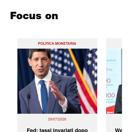
Focus on
POLITICA MONETARIA
29/07/2026
Fed: tassi invariati dopo
WeBuil