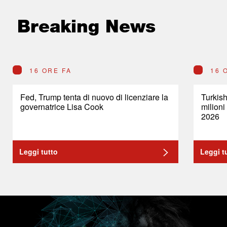
Breaking News
16 ORE FA
16 
Fed, Trump tenta di nuovo di licenziare la
Turkish
governatrice Lisa Cook
milioni
2026
Leggi tutto
Leggi t