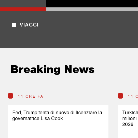
VIAGGI
Breaking News
11 ORE FA
11 
Fed, Trump tenta di nuovo di licenziare la
Turkish
governatrice Lisa Cook
milioni
2026