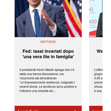
29/07/2026
Fed: tassi invariati dopo
WeBuil
'una vera lite in famiglia'
sor
Il presidente Kevin Warsh spiega che c’è
L’offerta arr
stata una franca discussione, ma
giugno da Ic
l’economia sta dimostrando
4,50 euro pe
"un'impressionante resilienza, malgrado i
premio di qu
recenti shock. Le tendenze sono positive e
chiusura del
indicano una crescita sol...
è acq...