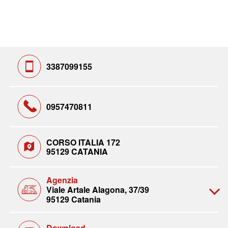
3387099155
0957470811
CORSO ITALIA 172
95129 CATANIA
Agenzia
Viale Artale Alagona, 37/39
95129 Catania
Download